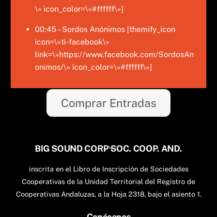
\» icon_color=\»#ffffff\»]
00:45 – Sordos Anónimos [themify_icon
icon=\»ti-facebook\»
link=\»https://www.facebook.com/SordosAn
onimos/\» icon_color=\»#ffffff\»]
Comprar Entradas
Back
BIG SOUND CORP SOC. COOP. AND.
To
inscrita en el Libro de Inscripción de Sociedades
Top
Cooperativas de la Unidad Territorial del Registro de
Cooperativas Andaluzas, a la Hoja 2318, bajo el asiento 1.
Conócenos